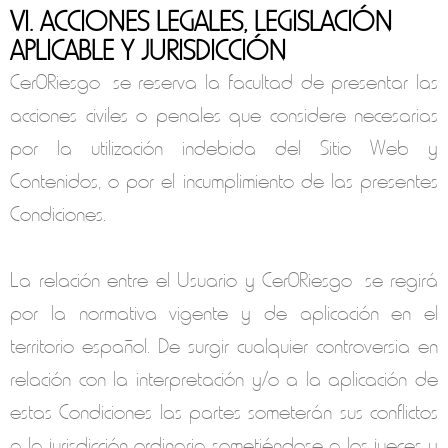
VI. ACCIONES LEGALES, LEGISLACIÓN
APLICABLE Y JURISDICCIÓN
Cer0Riesgo
se reserva la facultad de presentar las
acciones civiles o penales que considere necesarias
por la utilización indebida del Sitio Web y
Contenidos, o por el incumplimiento de las presentes
Condiciones.
La relación entre el Usuario y
Cer0Riesgo
se regirá
por la normativa vigente y de aplicación en el
territorio español. De surgir cualquier controversia en
relación con la interpretación y/o a la aplicación de
estas Condiciones las partes someterán sus conflictos
a la jurisdicción ordinaria sometiéndose a los jueces y