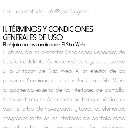
Email de contacto:
info@ceroriesgo.es
II. TÉRMINOS Y CONDICIONES
GENERALES DE USO
El objeto de las condiciones: El Sitio Web
El objeto de las presentes Condiciones Generales de
Uso (en adelante, Condiciones) es regular el acceso
y la utilización del Sitio Web. A los efectos de las
presentes Condiciones se entenderá como Sitio Web:
la apariencia externa de los interfaces de pantalla,
tanto de forma estática como de forma dinámica, es
decir, el árbol de navegación; y todos los elementos
integrados tanto en los interfaces de pantalla como
en el árbol de navegación (en adelante,