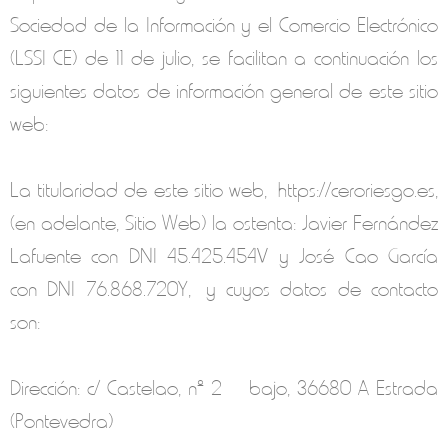
Sociedad de la Información y el Comercio Electrónico
(LSSI-CE) de 11 de julio, se facilitan a continuación los
siguientes datos de información general de este sitio
web:
La titularidad de este sitio web,
https://ceroriesgo.es
,
(en adelante, Sitio Web) la ostenta: Javier Fernández
Lafuente con DNI 45.425.454V y José Cao García
con DNI 76.868.720Y
,
y cuyos datos de contacto
son:
Dirección: c/ Castelao, nº 2 – bajo, 36680 A Estrada
(Pontevedra)